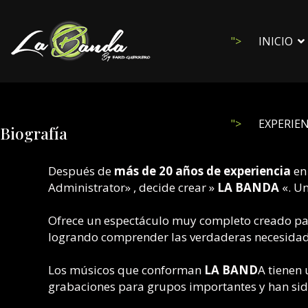
">
INICIO
">
EXPERIEN
Biografía
Después de
más de 20 años de experiencia
en
Administrator» , decide crear »
LA BANDA
«. Un
S
Ofrece un espectáculo muy completo creado para
logrando comprender las verdaderas necesidades
Los músicos que conforman
LA BAND
A tienen
grabaciones para grupos importantes y han sido